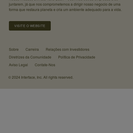
juntarem, já que nos comprometemos a dirigir nosso negocio de uma
forma que restaura planeta e cria um ambiente adequado para a vida.
VISITE O WEBSITE
Sobre
Carreira
Relações com Investidores
Diretrizes da Comunidade
Política de Privacidade
Aviso Legal
Contate-Nos
© 2024 Interface, Inc. All rights reserved.
Atualizamos
nosso
blog
Recentemente,