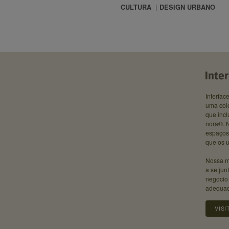
CULTURA
DESIGN URBANO
Interfac
uma cole
que incl
nora®. N
espaços
que os u
Nossa m
a se jun
negocio
adequad
VISI