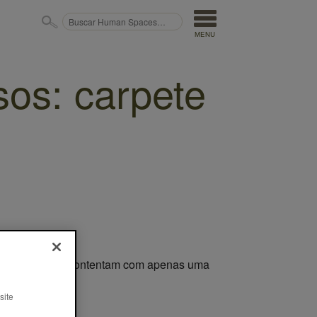
MENU
sos: carpete
ais, que não se contentam com apenas uma
site