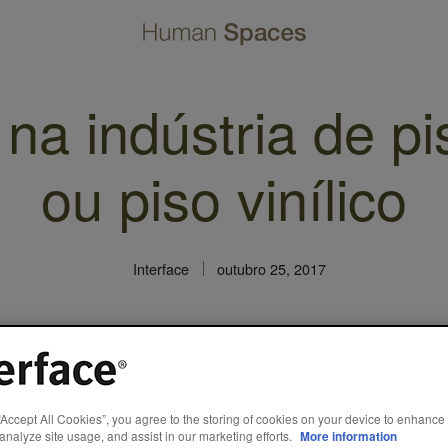
na indústria de pi
ou piso vinílico
Interface
outubro 25, 2017
ndo liderado por espaços hoteleiros, corporativos e residenci
 maior
integração dos pisos duros e macios
.
“Accept All Cookies”, you agree to the storing of cookies on your device to enhance 
analyze site usage, and assist in our marketing efforts.
More information