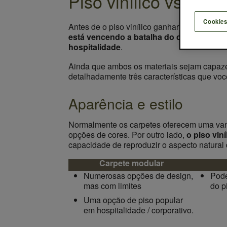
Piso vinílico vs carp
Cookies
Antes de o piso vinílico ganhar popularidad
está vencendo a batalha do carpete – es
hospitalidade
.
Ainda que ambos os materiais sejam capaze
detalhadamente três características que vo
Aparência e estilo
Normalmente os carpetes oferecem uma van
opções de cores. Por outro lado,
o piso vin
capacidade de reproduzir o aspecto natural
Carpete modular
Numerosas opções de design,
Pode
mas com limites
do p
Uma opção de piso popular
em hospitalidade / corporativo.