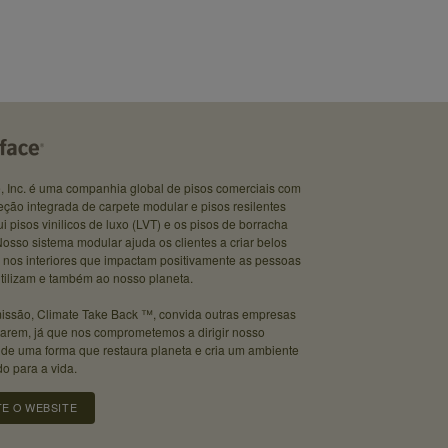
e, Inc. é uma companhia global de pisos comerciais com
ção integrada de carpete modular e pisos resilentes
ui pisos vinilicos de luxo (LVT) e os pisos de borracha
osso sistema modular ajuda os clientes a criar belos
 nos interiores que impactam positivamente as pessoas
tilizam e também ao nosso planeta.
issão, Climate Take Back ™, convida outras empresas
tarem, já que nos comprometemos a dirigir nosso
 de uma forma que restaura planeta e cria um ambiente
o para a vida.
TE O WEBSITE