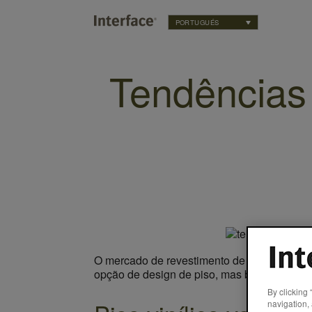
PORTUGUÉS
Tendências 
O mercado de revestimento de pisos está se
opção de design de piso, mas buscam uma
By clicking 
navigation, 