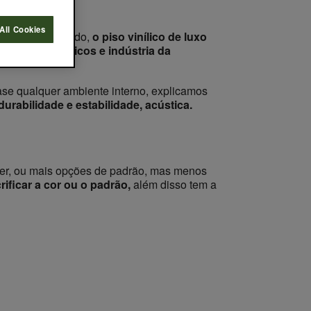
All Cookies
de espaço. Contudo,
o piso vinílico de luxo
porativos
,
públicos e indústria da
se qualquer ambiente interno, explicamos
durabilidade e estabilidade, acústica.
er, ou mais opções de padrão, mas menos
rificar a cor ou o padrão,
além disso tem a