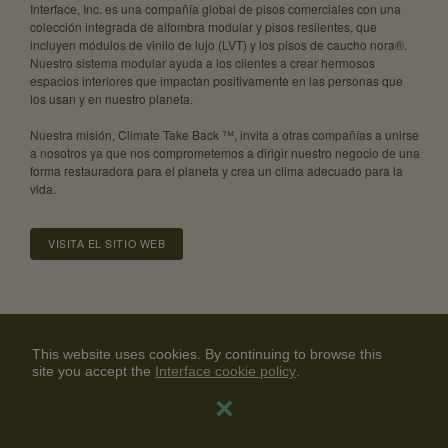
Interface, Inc. es una compañía global de pisos comerciales con una
colección integrada de alfombra modular y pisos resilentes, que
incluyen módulos de vinilo de lujo (LVT) y los pisos de caucho nora®.
Nuestro sistema modular ayuda a los clientes a crear hermosos
espacios interiores que impactan positivamente en las personas que
los usan y en nuestro planeta.
Nuestra misión, Climate Take Back ™, invita a otras compañías a unirse
a nosotros ya que nos comprometemos a dirigir nuestro negocio de una
forma restauradora para el planeta y crea un clima adecuado para la
vida.
VISITA EL SITIO WEB
Acerca de
Carrera
Relaciones con Inversores
Guías de la Comunidad
Política de Privacidad
Aviso Legal
This website uses cookies. By continuing to browse this
site you accept the
Interface cookie policy
Contáctenos
×
© 2024 Interface, Inc. All rights reserved.