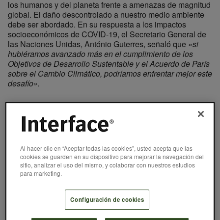
los humanos y del planeta frente a amenazas de magnitud
global. El daño descontrolado a nuestro medio ambiente
debe ser abordado. En su respuesta a los impactos
socioeconómicos de COVID-19, el Secretario General de
las Naciones Unidas, António Guterres, señaló que
«si
hubiéramos avanzado más en el cumplimiento de los
Objetivos de Desarrollo Sustentable y el Acuerdo de París
sobre el Cambio Climático, podríamos enfrentar mejor este
desafío».
Al hacer clic en “Aceptar todas las cookies”, usted acepta que las
cookies se guarden en su dispositivo para mejorar la navegación del
sitio, analizar el uso del mismo, y colaborar con nuestros estudios
para marketing.
Configuración de cookies