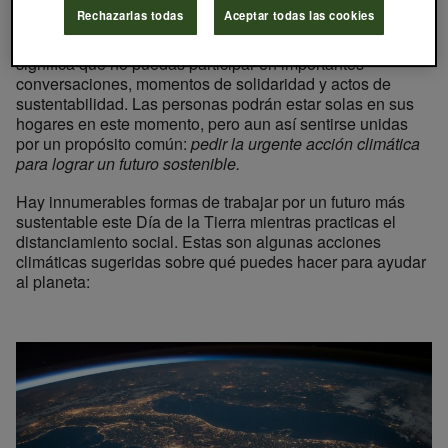
La pandemia de coronavirus COVID-19 ha alterado la vida
Rechazarlas todas
Aceptar todas las cookies
diaria y transformado el potencial del Día de la Tierra.
Pero el hecho de que no puedas celebrarlo al aire libre no
significa que no puedas participar en importantes
conversaciones, momentos de solidaridad y actos de
sustentabilidad. Las personas podrán estar solas en sus
hogares en este momento, pero aun así sentirse unidas
por un propósito común:
pedir la urgente acción climática
para lograr un futuro sostenible.
Hay innumerables formas de trabajar por un futuro más
sustentable este Día de la Tierra mientras practicas el
distanciamiento social. Estas son algunas acciones
climáticas sugeridas sobre qué puedes hacer para ayudar
al planeta: