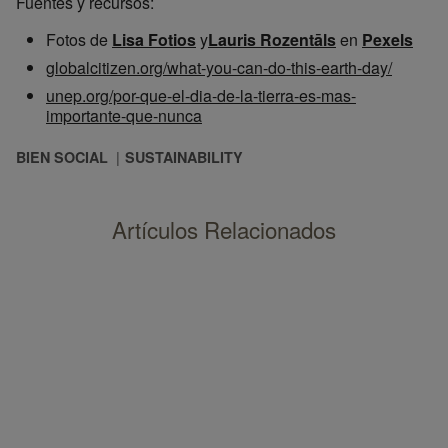
Fuentes y recursos:
Fotos de
Lisa Fotios
y
Lauris Rozentāls
en
Pexels
globalcitizen.org/what-you-can-do-this-earth-day/
unep.org/por-que-el-dia-de-la-tierra-es-mas-
importante-que-nunca
BIEN SOCIAL
SUSTAINABILITY
Artículos Relacionados