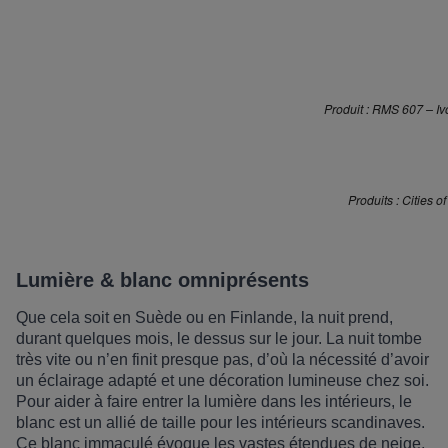
Produit : RMS 607 – Iv
Produits : Cities
Lumière & blanc omniprésents
Que cela soit en Su
è
de ou en Finlande, la nuit prend,
durant quelques mois, le dessus sur le jour. La nuit tombe
tr
è
s vite ou n’en finit presque pas, d
’o
ù
la n
é
cessit
é
d’
avoir
un éclairage adapté et une décoration lumineuse chez soi.
Pour aider à faire entrer la lumière dans les intérieurs, le
blanc est un allié de taille pour les intérieurs scandinaves
.
Ce blanc immaculé évoque les vastes étendues de neige,