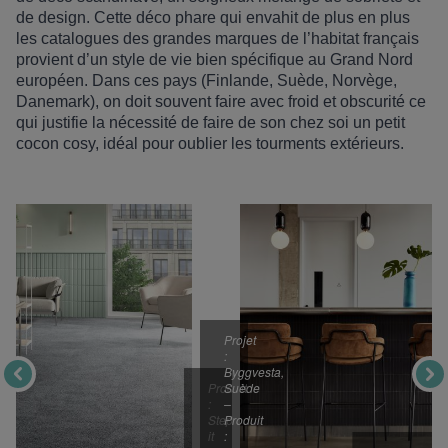
de design. Cette déco phare qui envahit de plus en plus
les catalogues des grandes marques de l
’
habitat fran
ç
ais
provient d
’
un style de vie bien spécifique au Grand Nord
européen. Dans ces pays (Finlande, Su
è
de, Norv
è
ge,
Danemark), on doit souvent faire avec froid et obscurité ce
qui justifie la né
cessit
é de faire de son chez soi un petit
cocon cosy, idéal pour oublier les tourments extérieurs.
Projet : B
Projet
:
Byggvesta,
Produit
Suède
:
–
Step
Produit
it
: