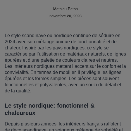
Mathieu Paton
novembre 20, 2023
Le style scandinave ou nordique continue de séduire en
2024 avec son mélange unique de fonctionnalité et de
chaleur. Inspiré par les pays nordiques, ce style se
caractérise par l’utilisation de matériaux naturels, de lignes
é
pur
ées et d’une palette de couleurs claires et neutres.
Les intérieurs nordiques mettent l’accent sur le confort et la
convivialité. En termes de mobilier, il privilégie les lignes
é
pur
ées et les formes simples. Les pi
è
ces sont souvent
fonctionnelles et polyvalentes, avec un souci du détail et
de la qualité
.
Le s
tyle
nordique: fonctionnel &
chaleureux
Depuis plusieurs années, les intérieurs fran
ç
ais raffolent
de déco scandinave, u
n soigneux mé
lange de sobri
é
t
é et