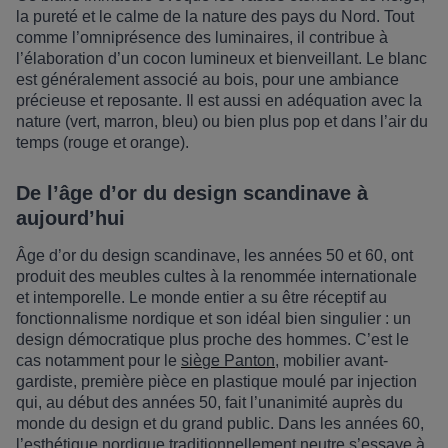
la pureté et le calme de la nature des pays du Nord. Tout
comme l
’omnipr
ésence des luminaires, il contribue
à
l
’élaboration d
’
un cocon lumineux et bienveillant. Le blanc
est gé
n
éralement associé au bois, pour une ambiance
précieuse et reposante. Il est aussi
en ad
équation avec la
nature (vert, marron, bleu) ou bien plus pop et dans l
’
air du
temps (rouge et orange).
De l’âge d’or du design scandinave à
aujourd’hui
Â
ge d
’
or du design scandinave, les années 50 et 60, ont
produit
des meubles cultes
à
la renommée internationale
et intemporelle. Le monde entier a su
ê
tre réceptif au
fonctionnalisme nordique et son idé
al
bien singulier : un
design démocratique plus proche des hommes.
C’
est le
cas notamment pour le
si
è
ge Panton
, mobilier avant-
gardiste, premi
ère piè
ce en plastique moulé par injection
qui, au début des années 50, fait l
’
unanimit
é aupr
è
s du
monde du design et du grand public. Dans les années 60,
l
’
esth
étique nordique traditionnellement neutre s
’essaye à