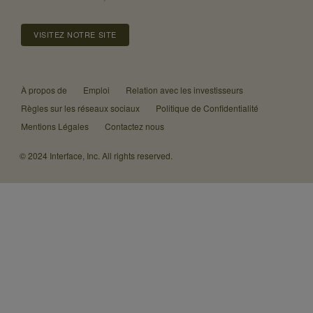
VISITEZ NOTRE SITE
À propos de
Emploi
Relation avec les investisseurs
Règles sur les réseaux sociaux
Politique de Confidentialité
Mentions Légales
Contactez nous
© 2024 Interface, Inc. All rights reserved.
Nous
avons
mis
à
jour
notre