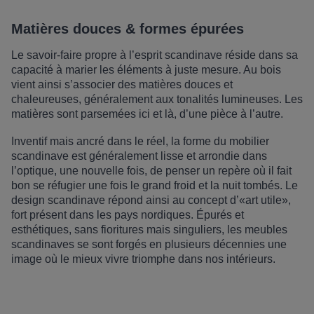
Matières douces & formes épurées
Le savoir-faire propre
à l’
esprit scandinave réside dans sa
capacité à marier les é
l
é
ments
à
juste mesure. Au bois
vient ainsi s
’
associer des mati
è
res douces et
Produits : Dolomi
chaleureuses, gé
n
éralement aux tonalités lumineuses. Les
mati
è
res sont parsemées ici et l
à, d’
une pi
è
ce à l’
autre.
Inventif mais ancré dans le réel, la forme du mobilier
Produits: Heug
scandinave est gé
n
éralement lisse et arrondie dans
l
’
optique, une nouvelle fois, de penser un rep
è
re o
ù
il fait
bon se réfugier une fois le grand froid et la nuit tombé
s. Le
design scandinave r
épond ainsi au concept d
’«
art utile»
,
Pr
fort pr
ésent dans les pays nordiques. Épurés et
esthétiques, sans fioritures mais singuliers, les meubles
scandinaves se sont forgés en plusieurs décennies une
image o
ù
le mieux vivre triomphe dans nos intérieurs.