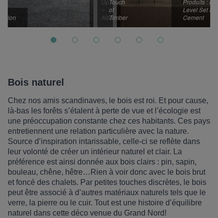
Up
Touch
Produits : D
–
of
Level Set St
eation
Alba
Timber
Cement
Bois naturel
Chez nos amis scandinaves, le bois est roi. Et pour cause,
l
à
-bas les for
ê
ts s
’étalent
à
perte de vue et l’écologie est
une préoccupation constante chez ces habitants. Ces pays
entretiennent une relation particuli
è
re avec la nature.
Source d
’
inspiration intarissable, celle-ci se refl
è
te dans
leur volonté de cré
er un int
érieur naturel et clair. La
pré
f
érence est ainsi donnée aux bois clairs
: pin, sapin,
bouleau, ch
ê
ne, h
être…
Rien
à
voir donc avec le bois brut
et foncé des chalets. Par petites touches discr
è
tes, le bois
peut
ê
tre associ
é à
d’
autres matériaux naturels tels que le
verre, la pierre ou le cuir. Tout est une histoire d’équilibre
naturel dans cette déco venue du Grand Nord
!