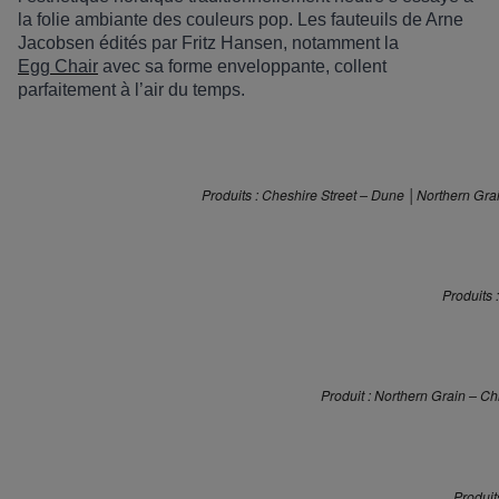
la folie ambiante des couleurs pop. Les fauteuils de Arne
Jacobsen é
dit
és par Fritz Hansen, notamment la
Egg
Chair
avec sa forme enveloppante, collent
parfaitement
à l’
air du temps.
Produits : Cheshire Street – Dune │Northern Gra
Produits 
Produit : Northern Grain – Ch
Produi