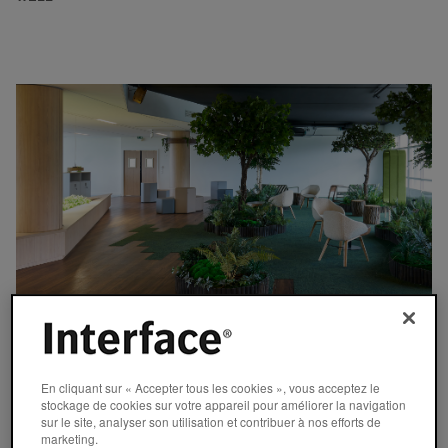
ETUDE DE CAS
Des exemples de bureaux biophiliques
En cliquant sur « Accepter tous les cookies », vous acceptez le
stockage de cookies sur votre appareil pour améliorer la navigation
sur le site, analyser son utilisation et contribuer à nos efforts de
février 22, 2022
marketing.