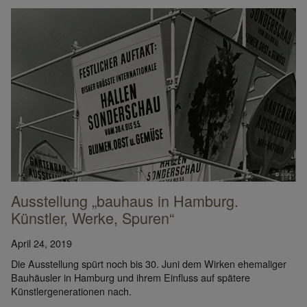
Im Rahmen der Festivalwochen zeigen Tänzer*innen des Instituts für Tanz d
Folkwang Universität der Künste unter der Künstlerischen Leitung von Folkw
Alumna Marie-Lena Kaiser Choreographien in Treppenhäusern auf dem Gel
des UNESCO-Welterbes Zollverein. © Marie Laforge
Ausstellung „bauhaus in Hamburg.
Künstler, Werke, Spuren“
April 24, 2019
Die Ausstellung spürt noch bis 30. Juni dem Wirken ehemaliger
Bauhäusler in Hamburg und ihrem Einfluss auf spätere
Künstlergenerationen nach.