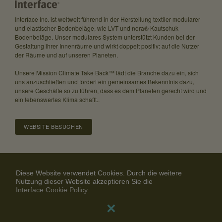
Interface Inc. ist weltweit führend in der Herstellung textiler modularer
und elastischer Bodenbeläge, wie LVT und nora® Kautschuk-
Bodenbeläge. Unser modulares System unterstützt Kunden bei der
Gestaltung ihrer Innenräume und wirkt doppelt positiv: auf die Nutzer
der Räume und auf unseren Planeten.
Unsere Mission Climate Take Back™ lädt die Branche dazu ein, sich
uns anzuschließen und fördert ein gemeinsames Bekenntnis dazu,
unsere Geschäfte so zu führen, dass es dem Planeten gerecht wird und
ein lebenswertes Klima schafft..
Die künstlerische Leitung des Festivals obliegt Prof. Elke Seeger von der Fol
Universität der Künste. © Marie Laforge
WEBSITE BESUCHEN
Über uns
Karriere
Investor Relations
Diese Website verwendet Cookies. Durch die weitere
Community Guidelines
Datenschutzrichtlinien
Nutzung dieser Website akzeptieren Sie die
Interface Cookie Policy
Haftungsausschluss
Kontaktiere uns
×
© 2024 Interface, Inc. All rights reserved.