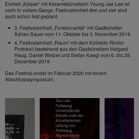
Einheit „Körper“ mit Keramikkünstlerin Young-Jae Lee ist
noch in vollem Gange. Festivaleinheit drei und vier sind
auch schon fest geplant:
3. Festivaleinheit „Funktionalität“ mit Gastkünstler
Adrian Sauer vom 11. Oktober bis 3. November 2019
4. Festivaleinheit „Raum“ mit dem Kollektiv Rimini
Protokoll bestehend aus den Gastkünstlern Helgard
Haug, Daniel Wetzel und Stefan Kaegi vom 6. bis 29.
Dezember 2019
Das Festival endet im Februar 2020 mit einem
Im Rahmen der
Abschlusssymposium.
Festivalwochen
zeigen
Tänzer*innen
des Instituts für
Tanz der
Folkwang
Universität der
Künste unter der
Künstlerischen
Leitung von
Folkwang
Alumna Marie-