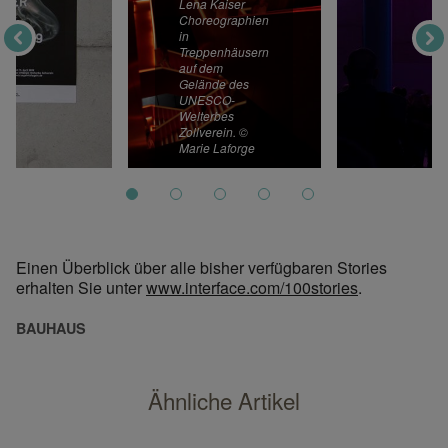
Lena Kaiser
Choreographien
in
Treppenhäusern
auf dem
Gelände des
UNESCO-
Welterbes
Zollverein. ©
Marie Laforge
Einen Überblick über alle bisher verfügbaren Stories
erhalten Sie unter
www.interface.com/100stories
.
BAUHAUS
Ähnliche Artikel