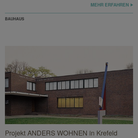
MEHR ERFAHREN
BAUHAUS
LICHT-und Klanginstallation „cos/sin“ von Robert Henke im SANAA-Geb
Projekt ANDERS WOHNEN in Krefeld