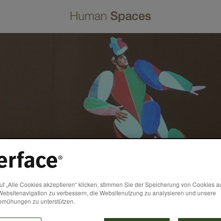
f „Alle Cookies akzeptieren“ klicken, stimmen Sie der Speicherung von Cookies a
Websitenavigation zu verbessern, die Websitenutzung zu analysieren und unsere
emühungen zu unterstützen.