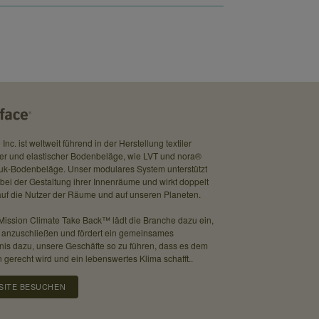
 Inc. ist weltweit führend in der Herstellung textiler
er und elastischer Bodenbeläge, wie LVT und nora®
uk-Bodenbeläge. Unser modulares System unterstützt
ei der Gestaltung ihrer Innenräume und wirkt doppelt
 auf die Nutzer der Räume und auf unseren Planeten.
Mission Climate Take Back™ lädt die Branche dazu ein,
s anzuschließen und fördert ein gemeinsames
nis dazu, unsere Geschäfte so zu führen, dass es dem
 gerecht wird und ein lebenswertes Klima schafft..
haus-Sammlung. In dem minimalistischen Kubus von Heike
Foto: © Verena Gaupp
SITE BESUCHEN