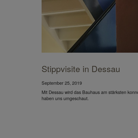
Stippvisite in Dessau
September 25, 2019
Mit Dessau wird das Bauhaus am stärksten konnot
haben uns umgeschaut.
Das anlässlich des 100-jährigen Jubiläums eröffne
Weimar präsentiert die Schätze der weltweit ältesten 
minimalistischen Kubus von Heike Hanada befinden 
monolithische Fassade gliedern 24 horizontale LED-Lin