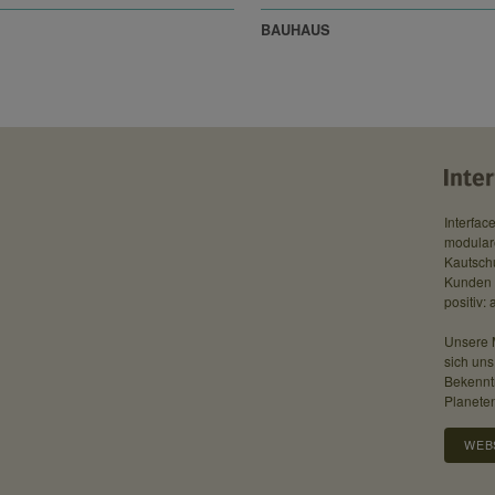
BAUHAUS
Interface
modular
Kautsch
Kunden b
positiv:
Unsere 
sich un
Bekennt
Planeten
 neue Bauhaus-Museum Weimar präsentiert die Schätze der weltweit ältesten Bau
ch fünf Ebenen. Die monolithische Fassade gliedern 24 horizontale LED-Linien. 
WEB