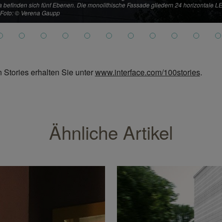
 befinden sich fünf Ebenen. Die monolithische Fassade gliedern 24 horizontale L
. Foto: © Verena Gaupp
 Stories erhalten Sie unter
www.interface.com/100stories
.
Ähnliche Artikel