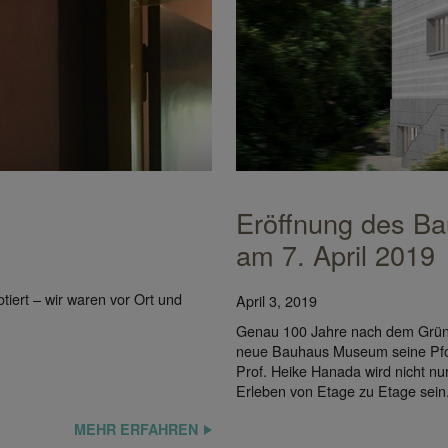
Eröffnung des 
am 7. April 2019
iert – wir waren vor Ort und
April 3, 2019
te neue Bauhaus-Museum
Genau 100 Jahre nach dem Gründ
Bauhaus-Sammlung. In dem
neue Bauhaus Museum seine Pfort
sich fünf Ebenen. Die
Prof. Heike Hanada wird nicht nur
ien. Foto: © Verena Gaupp
Erleben von Etage zu Etage sein
MEHR ERFAHREN