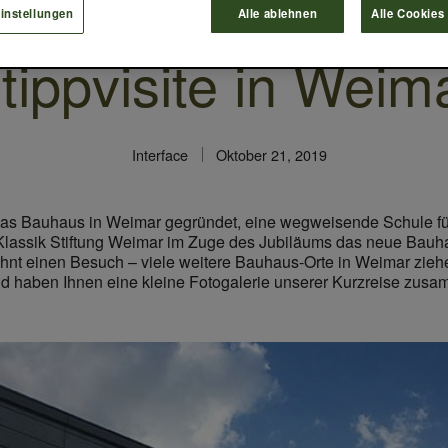
instellungen
Alle ablehnen
Alle Cookies
tippvisite in Weim
Interface
Oktober 21, 2019
s Bauhaus in Weimar gegründet, eine wegweisende Schule für G
ie Klassik Stiftung Weimar im Zuge des Jubiläums das neue B
ohnt einen Besuch – viele weitere Bauhaus-Orte in Weimar zie
d haben Ihnen eine kleine Fotogalerie unserer Kurzreise zusam