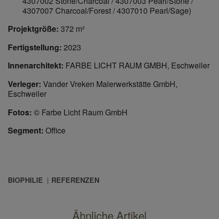
4307002 Stone/Charcoal / 4307003 Pearl/Stone /
4307007 Charcoal/Forest / 4307010 Pearl/Sage)
Projektgröße:
372 m²
© 
Fertigstellung:
2023
Innenarchitekt:
FARBE LICHT RAUM GMBH, Eschweiler
Verleger:
Vander Vreken Malerwerkstätte GmbH,
Eschweiler
Fotos:
© Farbe Licht Raum GmbH
Segment:
Office
BIOPHILIE
REFERENZEN
Ähnliche Artikel