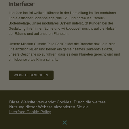
Interface Inc. ist weltweit führend in der Herstellung textiler modularer
und elastischer Bodenbeläge, wie LVT und nora® Kautschuk-
Bodenbeläge. Unser modulares System unterstützt Kunden bei der
Gestaltung ihrer Innenräume und wirkt doppelt positiv: auf die Nutzer
der Räume und auf unseren Planeten.
Unsere Mission Climate Take Back™ lädt die Branche dazu ein, sich
uns anzuschließen und fördert ein gemeinsames Bekenntnis dazu,
unsere Geschäfte so zu führen, dass es dem Planeten gerecht wird und
ein lebenswertes Klima schafft..
WEBSITE BESUCHEN
Über uns
Karriere
Investor Relations
Diese Website verwendet Cookies. Durch die weitere
Community Guidelines
Datenschutzrichtlinien
Nutzung dieser Website akzeptieren Sie die
Interface Cookie Policy
Haftungsausschluss
Kontaktiere uns
×
© 2024 Interface, Inc. All rights reserved.