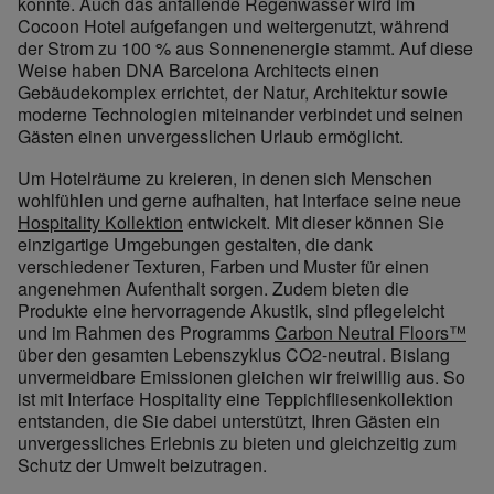
konnte. Auch das anfallende Regenwasser wird im
Cocoon Hotel aufgefangen und weitergenutzt, während
der Strom zu 100 % aus Sonnenenergie stammt. Auf diese
Weise haben DNA Barcelona Architects einen
Gebäudekomplex errichtet, der Natur, Architektur sowie
moderne Technologien miteinander verbindet und seinen
Gästen einen unvergesslichen Urlaub ermöglicht.
Um Hotelräume zu kreieren, in denen sich Menschen
wohlfühlen und gerne aufhalten, hat Interface seine neue
Hospitality Kollektion
entwickelt. Mit dieser können Sie
einzigartige Umgebungen gestalten, die dank
verschiedener Texturen, Farben und Muster für einen
angenehmen Aufenthalt sorgen. Zudem bieten die
Produkte eine hervorragende Akustik, sind pflegeleicht
und im Rahmen des Programms
Carbon Neutral Floors™
über den gesamten Lebenszyklus CO
2
-neutral. Bislang
unvermeidbare Emissionen gleichen wir freiwillig aus. So
ist mit Interface Hospitality eine Teppichfliesenkollektion
entstanden, die Sie dabei unterstützt, Ihren Gästen ein
unvergessliches Erlebnis zu bieten und gleichzeitig zum
Schutz der Umwelt beizutragen.