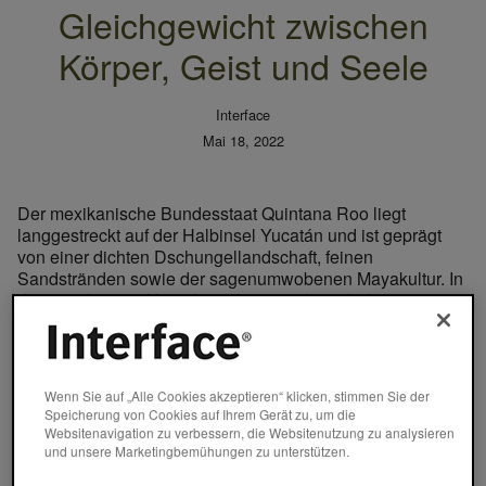
Gleichgewicht zwischen
Körper, Geist und Seele
Interface
Mai 18, 2022
Der mexikanische Bundesstaat Quintana Roo liegt
langgestreckt auf der Halbinsel Yucatán und ist geprägt
von einer dichten Dschungellandschaft, feinen
Sandstränden sowie der sagenumwobenen Mayakultur. In
diese vielseitige Umgebung bettet sich auch das
umweltfreundliche Cocoon Hotel & Resort Tulum ein, das
von DNA Barcelona Architects entworfen wurde und sich
in die umliegende mexikanische Pflanzenwelt behutsam
integriert.
Wenn Sie auf „Alle Cookies akzeptieren“ klicken, stimmen Sie der
Speicherung von Cookies auf Ihrem Gerät zu, um die
Websitenavigation zu verbessern, die Websitenutzung zu analysieren
Schützend wie ein Nest
und unsere Marketingbemühungen zu unterstützen.
Das Konzept des Hotels ist inspiriert vom nahegelegenen