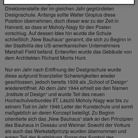
er 1937 nach Chicago und übernahm dort die
Direktorenstelle der im gleichen Jahr gegründeten
Designschule. Anfangs sollte Walter Gropius diese
Position übernehmen, doch dieser war zu der Zeit in
Harvard, so dass er Moholy-Nagy für den Posten
vorschlug. Auf dessen Idee hin wurde die Schule
schließlich „New Bauhaus“ genannt, die sich zu Beginn in
der Stadtvilla des US-amerikanischen Unternehmers
Marshall Field befand. Entworfen wurde das Gebäude von
dem Architekten Richard Morris Hunt.
Nur ein Jahr nach Eröffnung der Designschule wurde
diese aufgrund finanzieller Schwierigkeiten wieder
geschlossen, jedoch bereits 1939 als „School of Design“
wiedereröffnet. Ab dem Jahr 1944 erhielt sie den Namen
„Institute of Design“ und wurde Teil des neuen
Hochschulverbundes IIT. László Moholy-Nagy war bis zu
seinem Tod im Jahr 1946 Leiter der Kunstschule und somit
maßgeblich an deren Konzept beteiligt. Zu Beginn
orientierte sich das „New Bauhaus“ stark an den Prinzipien
des Bauhaus in Dessau und Weimar: Sowohl der Vorkurs
als auch das Werkstattprinzip wurden übernommen und
waren Teil der Ausbildung. Sogar das Symbol des