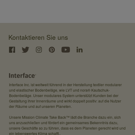
Kontaktieren Sie uns
Interface Inc. ist weltweit führend in der Herstellung textiler modularer
und elastischer Bodenbeläge, wie LVT und nora® Kautschuk-
Bodenbeläge. Unser modulares System unterstützt Kunden bei der
Gestaltung ihrer Innenräume und wirkt doppelt positiv: auf die Nutzer
der Räume und auf unseren Planeten.
North LaSalle in Chicago, Heimat des Institute of Design. © Richard Duncan
Unsere Mission Climate Take Back™ lädt die Branche dazu ein, sich
IITinstituteOfDesign, CC BY-SA 2.5
uns anzuschließen und fördert ein gemeinsames Bekenntnis dazu,
unsere Geschäfte so zu führen, dass es dem Planeten gerecht wird und
ein lebenswertes Klima schafft..